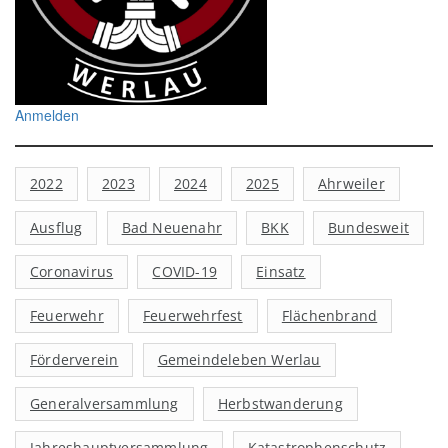
Anmelden
2022
2023
2024
2025
Ahrweiler
Ausflug
Bad Neuenahr
BKK
Bundesweit
Coronavirus
COVID-19
Einsatz
Feuerwehr
Feuerwehrfest
Flächenbrand
Förderverein
Gemeindeleben Werlau
Generalversammlung
Herbstwanderung
Jahreshauptversammlung
Katastrophenschutz