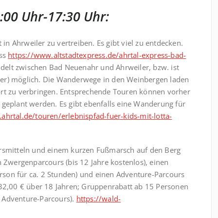
:00 Uhr-17:30 Uhr:
 in Ahrweiler zu vertreiben. Es gibt viel zu entdecken.
ess
https://www.altstadtexpress.de/ahrtal-express-bad-
elt zwischen Bad Neuenahr und Ahrweiler, bzw. ist
ler) möglich. Die Wanderwege in den Weinbergen laden
ort zu verbringen. Entsprechende Touren können vorher
geplant werden. Es gibt ebenfalls eine Wanderung für
ahrtal.de/touren/erlebnispfad-fuer-kids-mit-lotta-
hrsmitteln und einem kurzen Fußmarsch auf den Berg
n Zwergenparcours (bis 12 Jahre kostenlos), einen
son für ca. 2 Stunden) und einen Adventure-Parcours
 32,00 € über 18 Jahren; Gruppenrabatt ab 15 Personen
 Adventure-Parcours).
https://wald-