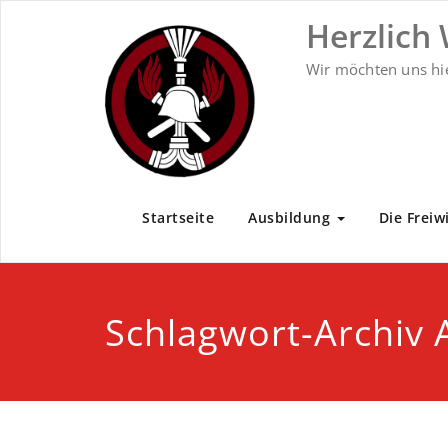
Zum
Herzlich
Inhalt
springen
Wir möchten uns hi
Startseite
Ausbildung
Die Freiw
Schlagwort-Archiv 