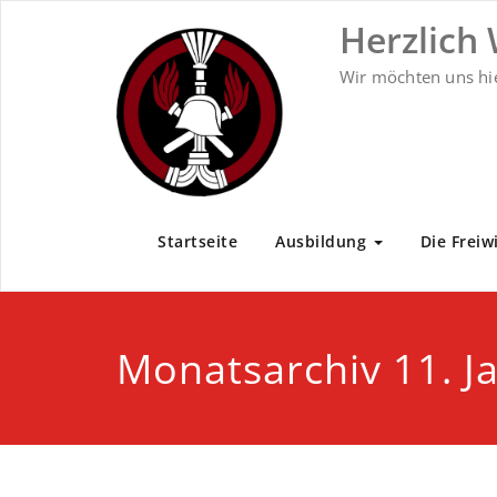
Zum
Herzlich
Inhalt
springen
Wir möchten uns hi
Startseite
Ausbildung
Die Freiw
Monatsarchiv 11. J