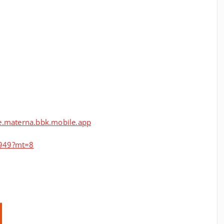
de.materna.bbk.mobile.app
0949?mt=8