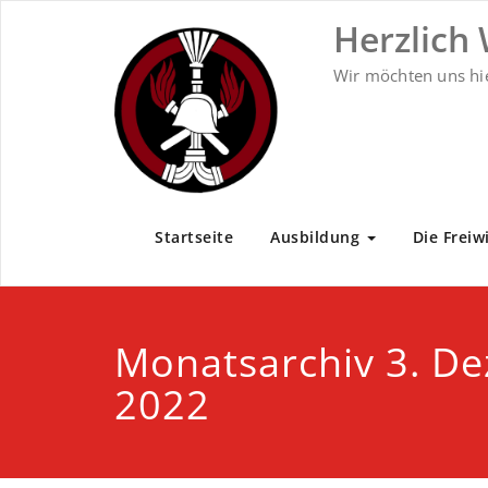
Zum
Herzlich
Inhalt
springen
Wir möchten uns hi
Startseite
Ausbildung
Die Freiw
Monatsarchiv 3. D
2022