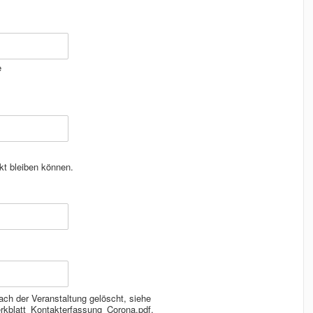
e
kt bleiben können.
ach der Veranstaltung gelöscht, siehe
erkblatt_Kontakterfassung_Corona.pdf.