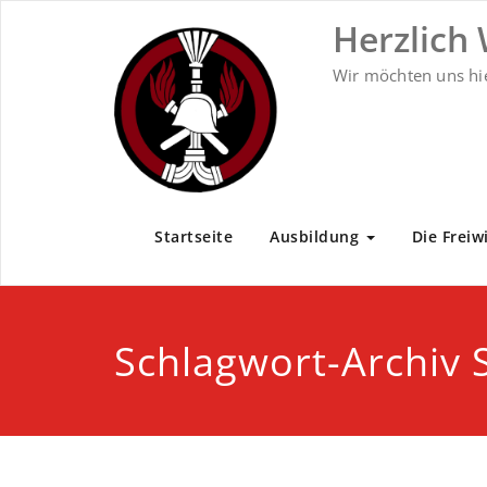
Zum
Herzlich
Inhalt
springen
Wir möchten uns hi
Startseite
Ausbildung
Die Freiw
Schlagwort-Archiv