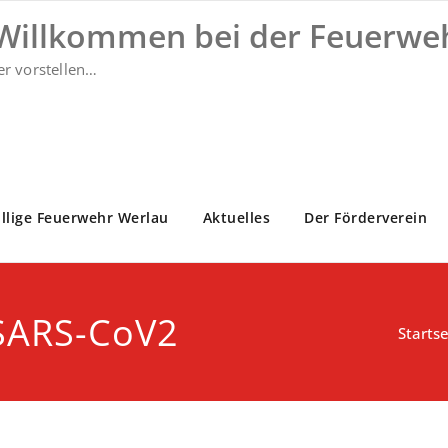
 Willkommen bei der Feuerwe
er vorstellen…
illige Feuerwehr Werlau
Aktuelles
Der Förderverein
 SARS-CoV2
Startse