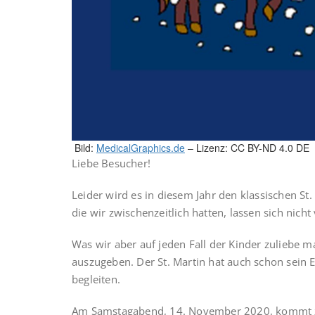
Bild:
MedicalGraphics.de
– Lizenz: CC BY-ND 4.0 DE
Liebe Besucher!
Leider wird es in diesem Jahr den klassischen S
die wir zwischenzeitlich hatten, lassen sich nicht
Was wir aber auf jeden Fall der Kinder zuliebe m
auszugeben. Der St. Martin hat auch schon sein 
begleiten.
Am Samstagabend, 14. November 2020, kommt zw