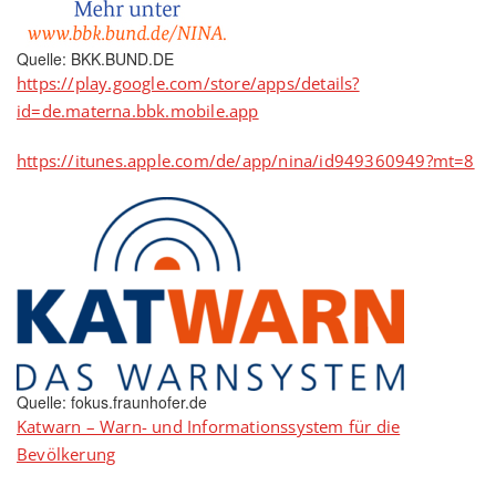
Quelle: BKK.BUND.DE
https://play.google.com/store/apps/details?
id=de.materna.bbk.mobile.app
https://itunes.apple.com/de/app/nina/id949360949?mt=8
Quelle: fokus.fraunhofer.de
Katwarn – Warn- und Informationssystem für die
Bevölkerung