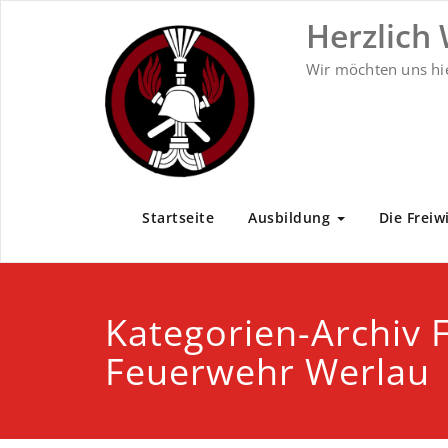
Zum
Herzlich
Inhalt
springen
Wir möchten uns hi
Startseite
Ausbildung
Die Freiw
Kategorien-Archiv F
Feuerwehr Werlau