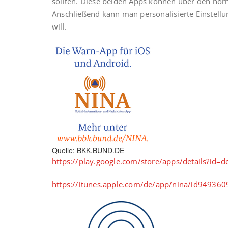
sollten. Diese beiden Apps können über den norm
Anschließend kann man personalisierte Einste
will.
Quelle: BKK.BUND.DE
https://play.google.com/store/apps/details?id=
https://itunes.apple.com/de/app/nina/id94936