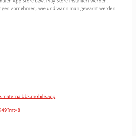
alen App Store bzw. Play Store installiert werden.
llungen vornehmen, wie und wann man gewarnt werden
de.materna.bbk.mobile.app
0949?mt=8