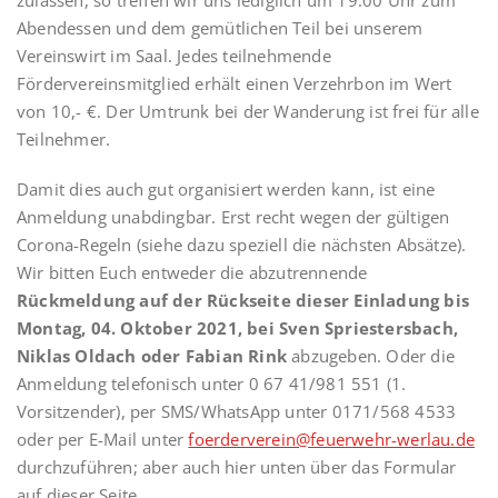
zulassen, so treffen wir uns lediglich um 19:00 Uhr zum
Abendessen und dem gemütlichen Teil bei unserem
Vereinswirt im Saal. Jedes teilnehmende
Fördervereinsmitglied erhält einen Verzehrbon im Wert
von 10,- €. Der Umtrunk bei der Wanderung ist frei für alle
Teilnehmer.
Damit dies auch gut organisiert werden kann, ist eine
Anmeldung unabdingbar. Erst recht wegen der gültigen
Corona-Regeln (siehe dazu speziell die nächsten Absätze).
Wir bitten Euch entweder die abzutrennende
Rückmeldung auf der Rückseite dieser Einladung bis
Montag, 04. Oktober 2021, bei Sven Spriestersbach,
Niklas Oldach oder Fabian Rink
abzugeben. Oder die
Anmeldung telefonisch unter 0 67 41/981 551 (1.
Vorsitzender), per SMS/WhatsApp unter 0171/568 4533
oder per E-Mail unter
foerderverein@feuerwehr-werlau.de
durchzuführen; aber auch hier unten über das Formular
auf dieser Seite.